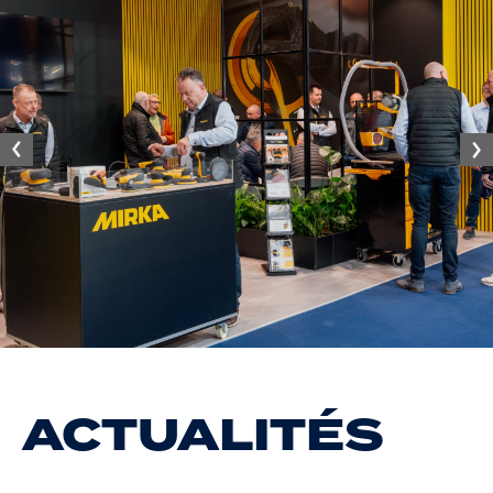
Sui
ent
ACTUALITÉS