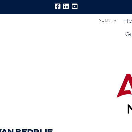
H
NL
EN
FR
Ga