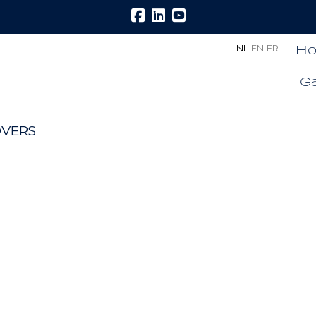
H
NL
EN
FR
Ga
OVERS