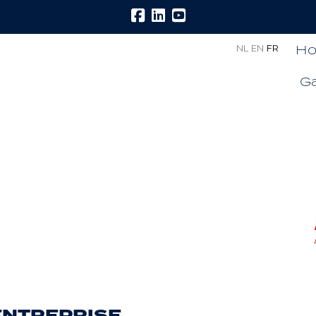
H
NL
EN
FR
G