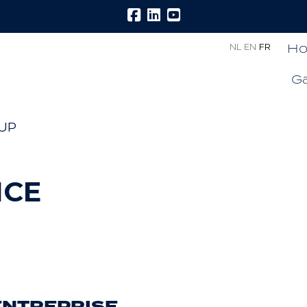
H
NL
EN
FR
G
UP
ICE