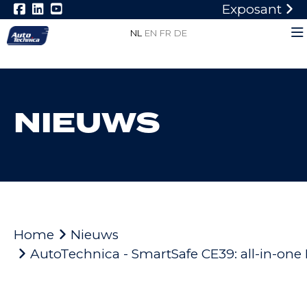
Exposant
NL
EN
FR
DE
NIEUWS
Home
Nieuws
AutoTechnica - SmartSafe CE39: all-in-on