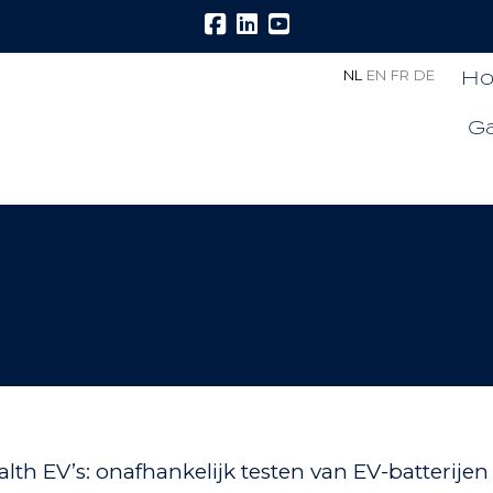
H
NL
EN
FR
DE
Ga
alth EV’s: onafhankelijk testen van EV-batterije