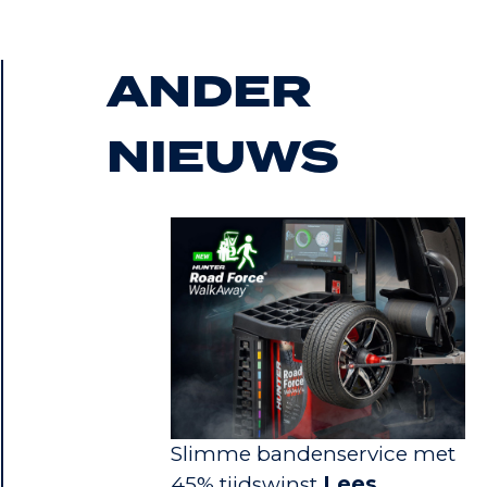
ANDER
NIEUWS
Slimme bandenservice met
45% tijdswinst
Lees