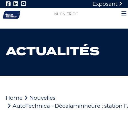
Exposant
NL
EN
FR
DE
ACTUALITÉS
Home
Nouvelles
AutoTechnica - Décalaminheure : station 