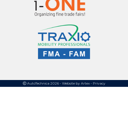
AutoTechnica 2026 -
Website by Artex
- Privacy