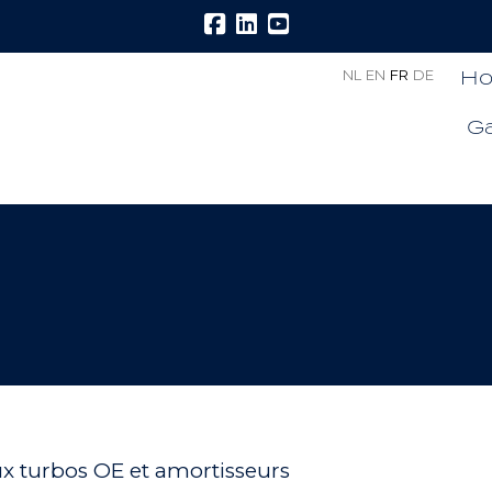
H
NL
EN
FR
DE
G
x turbos OE et amortisseurs